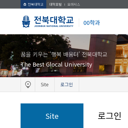
전북대학교
대학포털
오아시스
00학과
꿈을 키우는 '행복 배움터' 전북대학교
The Best Glocal University
Site
로그인
로그인
Site