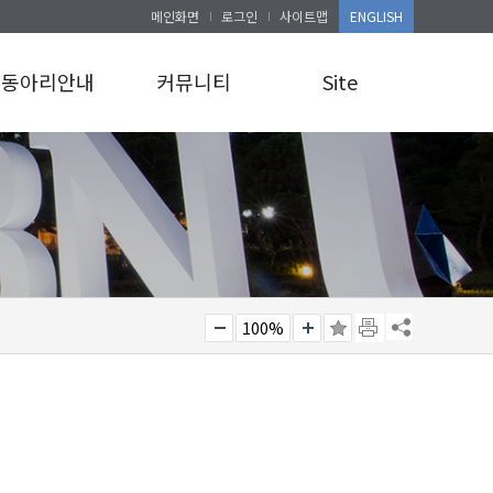
메인화면
로그인
사이트맵
ENGLISH
동아리안내
커뮤니티
Site
동아리안내
공지사항
로그인
앨범게시판
사이트맵
100%