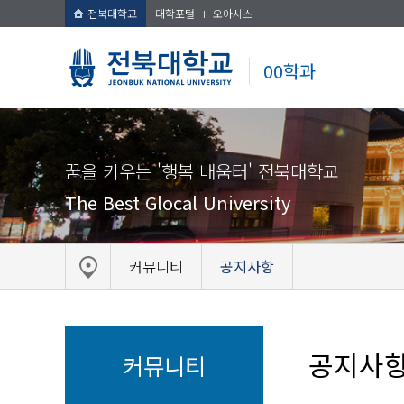
전북대학교
대학포털
오아시스
00학과
꿈을 키우는 '행복 배움터' 전북대학교
The Best Glocal University
커뮤니티
공지사항
공지사
커뮤니티