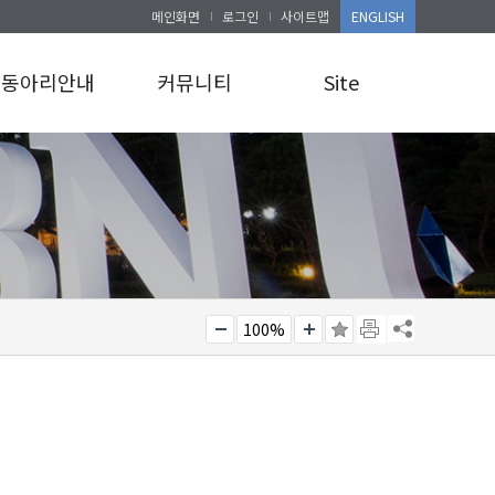
메인화면
로그인
사이트맵
ENGLISH
동아리안내
커뮤니티
Site
동아리안내
공지사항
로그인
앨범게시판
사이트맵
100%