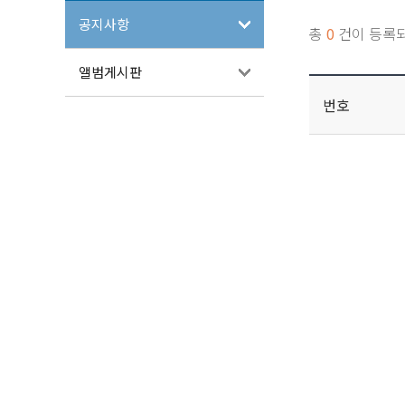
공지사항
총
0
건이 등록
앨범게시판
번호