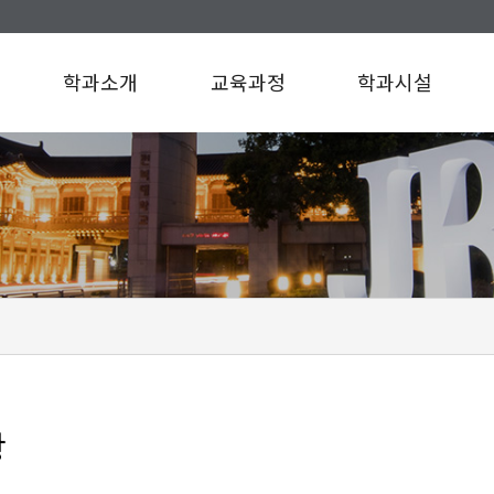
학과소개
교육과정
학과시설
인사말
교육과정
학과시설
연혁
규정/지침
찾아오시는길
항