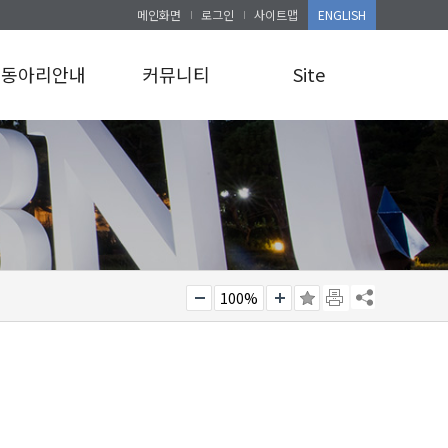
메인화면
로그인
사이트맵
ENGLISH
동아리안내
커뮤니티
Site
동아리안내
공지사항
로그인
앨범게시판
사이트맵
100%