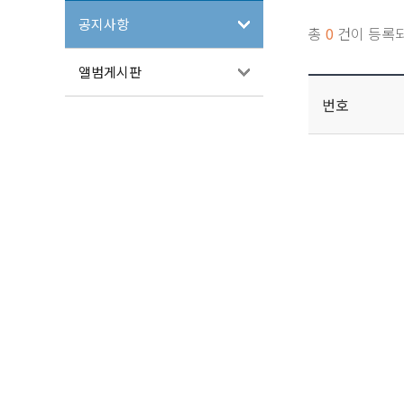
공지사항
총
0
건이 등록
앨범게시판
번호