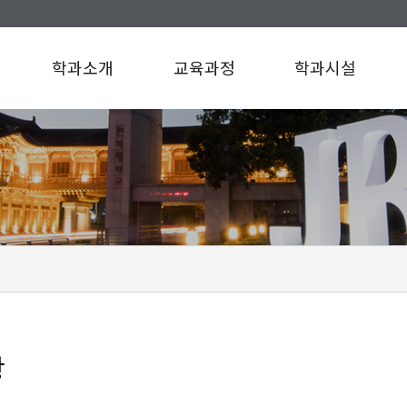
학과소개
교육과정
학과시설
인사말
교육과정
학과시설
연혁
규정/지침
찾아오시는길
항