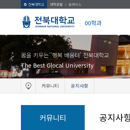
전북대학교
대학포털
오아시스
00학과
꿈을 키우는 '행복 배움터' 전북대학교
The Best Glocal University
커뮤니티
공지사항
공지사
커뮤니티