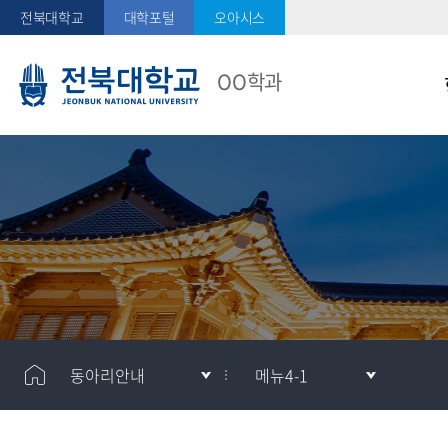
전북대학교
대학포털
오아시스
OO학과
메
메
동아리안내
메뉴4-1