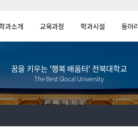
학과소개
교육과정
학과시설
동아
뉴1-1
메뉴2-1
메뉴3-1
메뉴4-1
뉴1-2
메뉴2-2
메뉴3-2
메뉴4-2
꿈을 키우는 '행복 배움터' 전북대학교
메뉴4-3
The Best Glocal University