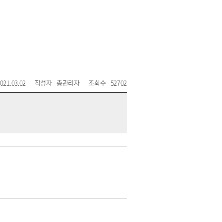
021.03.02
작성자
총관리자
조회수
52702